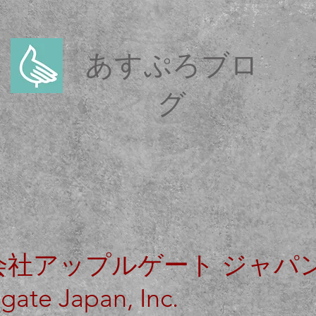
あすぷろブロ
グ
社アップルゲート ジャパ
Japan, Inc.