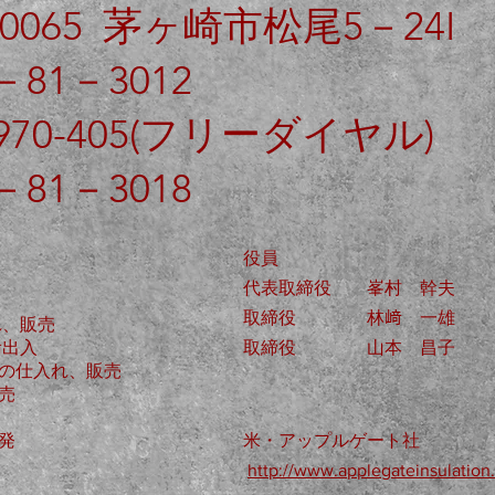
0065 茅ヶ崎市松尾5－24I
81－3012
-405(フリーダイヤル)
81－3018
役員
代表取締役 峯村 幹夫
取締役 林﨑 一雄
、販売
出入
取締役 山本 昌子
の仕入れ、販売
売
発
米・アップルゲート社
http://www.applegateinsulation