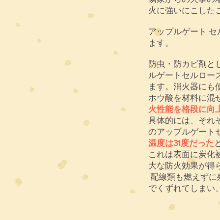
火に強いにこした
アップルゲート 
ます。
防虫・防カビ剤と
ルゲートセルロー
ます。消火器にも
ホウ酸を材料に混
火性能を格段に向
具体的には、それぞ
のアップルゲートセ
温度は31度だった
これは表面に炭化
大な防火効果が得
配線類も燃えずに
でくずれてしまい