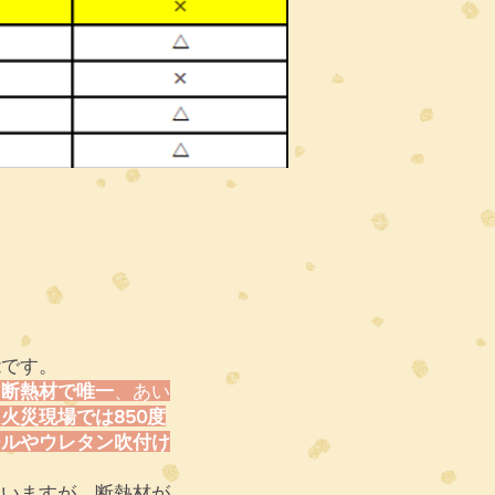
uble-click on me
d let your
 the Delete key.
能です。
、
断熱材で唯一
、あい
。
火災現場では850度
ールやウレタン吹付け
まいますが、断熱材が