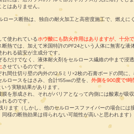
ことはありません。
セルロース断熱は、独自の耐火加工と高密度施工で、燃えに
して使われている
ホウ酸にも防火作用はありますが、十分
ス断熱では、加えて米国特許のPF24という人体に無害な液
使われる硫安が主成分です。
ぜるだけでなく、液体耐火剤をセルロース繊維の中まで浸
上
させているのです。
れ間仕切り壁の内外の12.5ミリ×2枚の石膏ボードの間に、
ルロースをはさみ、合計155㎜の壁を、
外側を900度で1
という実験結果があります。
被膜を形成され、それがバリアとなって内側には酸素が吸
られるのです。
残ります（しかし、他のセルロースファイバーの場合には
、同様の断熱効果は得られない可能性が高いと思われます