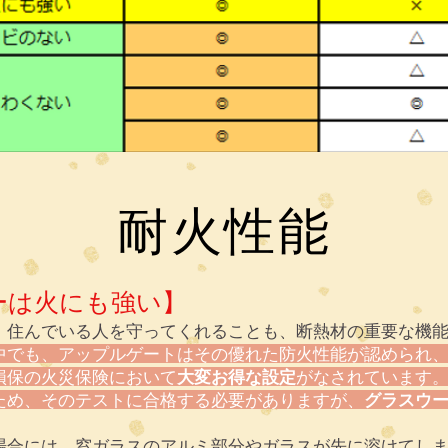
t and add your own text. Is easy! Just click on "Edit Text" or do
nd change fonts. I'm a great place for you to tell your story an
 you. If you want to delete me, just click on me and then press
​耐火性能
ーは火にも強い】
、住んでいる人を守ってくれることも、断熱材の重要な機
中でも、アップルゲートはその優れた防火性能が認められ
損保の火災保険において
大変お得な設定
がなされています
ため、そのテストに合格する必要がありますが、
グラスウ
場合には、窓ガラスのアルミ部分やガラスが先に溶けてし