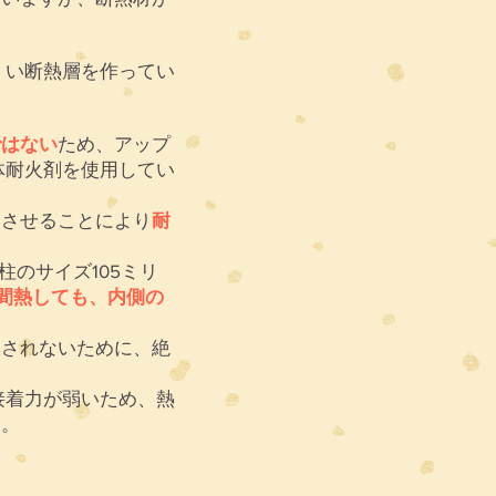
くい断熱層を作ってい
ではない
ため、アップ
体耐火剤を使用してい
透させることにより
耐
柱のサイズ105ミリ
時間熱しても、内側の
収されないために、絶
接着力が弱いため、熱
）。