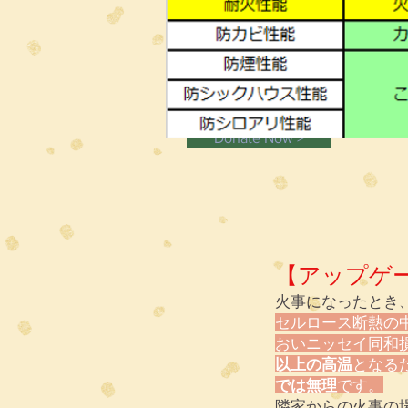
I'm a paragraph. Click here to edi
and you can add your own content a
customers know a little more about
Donate Now >
【アップゲ
火事になったとき
セルロース断熱の
おいニッセイ同和
以上の高温
となる
では無理
です。
隣家からの火事の