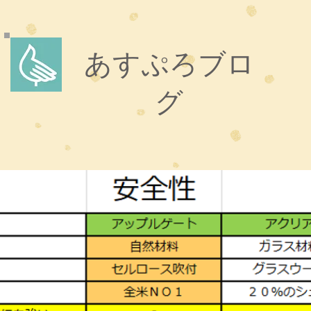
あすぷろブロ
グ