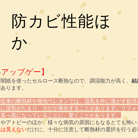
​防カビ性能ほ
か
いアップゲー】
新聞紙を使ったセルロース断熱なので、調湿能力が高く、
結
があります。
の従来の断熱材や発泡ウレタンでは、湿気を外に逃がす処理
部に湿気がたまり、カビが発生することがあります。リフォ
で真っ黒になっていることに、驚くことがあります。
スやアトピーのほか、様々な病気の原因にもなるとても怖い
生は見えない
だけに、十分に注意して断熱材の選択を行う必