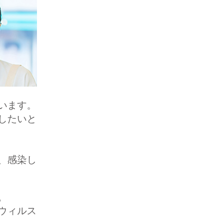
います。
したいと
、感染し
。
ウィルス