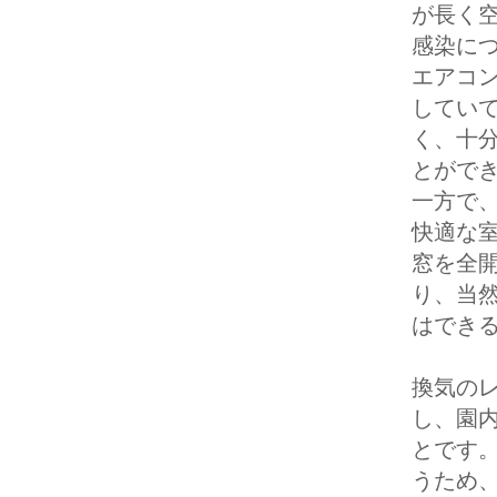
が長く
感染に
エアコ
してい
く、十
とがで
一方で
快適な
窓を全
り、当
はでき
換気のレ
し、園内
とです
うため