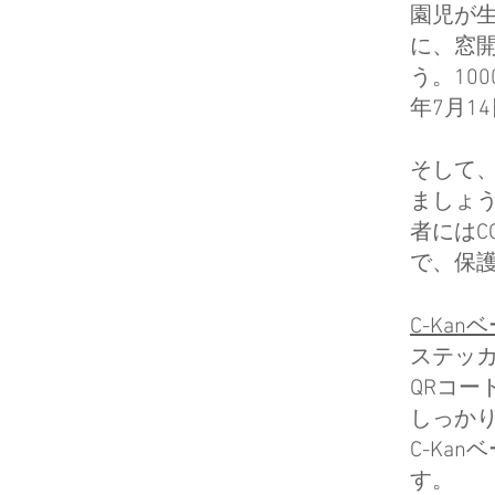
園児が生
に、窓
う。10
年7月1
そして
ましょう
者にはC
で、保
C-Kan
ステッ
QRコー
しっか
​C-K
す。