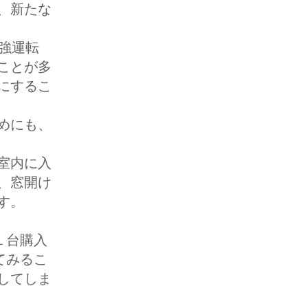
、新たな
強運転
ことが多
にするこ
めにも、
室内に入
、窓開け
す。
１台購入
てみるこ
してしま