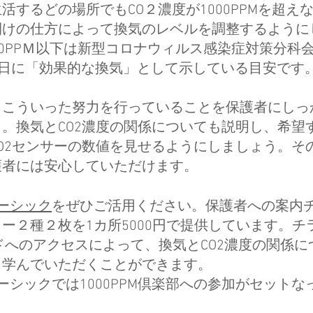
活するどの場所でもCO２濃度が1000PPMを超え
開けの仕方によって換気のレベルを調整するように
00PPＭ以下は新型コロナウィルス感染症対策分科会が
4日に「効果的な換気」として示している目安です
、こういった努力を行っていることを保護者にしっ
。換気とCO2濃度の関係についても説明し、希望
O2センサーの数値を見せるようにしましょう。そ
護者には安心していただけます。
ベーシック
をぜひご活用ください。
保護者への案内
カー２種２枚
を1カ所5000円で提供しています。チ
ドへのアクセスによって、換気とCO2濃度の関係に
り学んでいただくことができます。
anベーシックでは1000PPM倶楽部への参加がセット