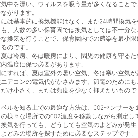
空気中を漂い、ウィルスを吸う量が多くなることで
つながります。
ンには基本的に換気機能はなく、また24時間換気を
ても、人数の多い保育園では換気としては不十分な
分な換気を行うことで、保育園内での感染を最小限
きるのです。
、夏は冷房、冬は暖房により、園児の健康を守るた
室内温度に保つ必要があります。
開にすれば、夏は室外の暑い空気、冬は寒い空気が
然エアコンの電気代がかさみます。節電のためにも
るだけ小さく、または頻度を少なく抑えたいもので
ベルを知る上での最適な方法は、CO2センサーを
の様々な場所でのCO2濃度を移動しながら測定し
。換気を行っても、どうしても空気のよどみが発生
、よどみの場所を探すために必要なステップです。