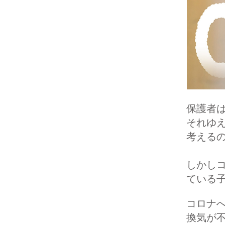
保護者
それゆ
考える
しかし
ている
コロナ
換気が