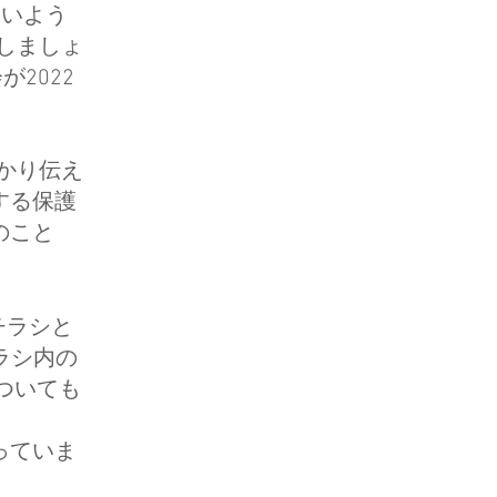
ないよう
しましょ
2022
。
かり伝え
する保護
のこと
チラシ
と
ラシ内の
ついても
なっていま