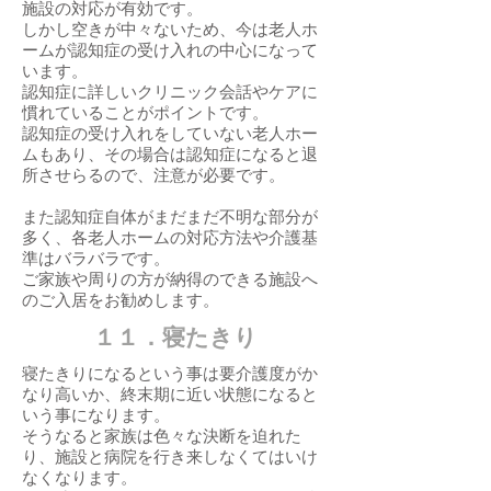
施設の対応が有効です。
しかし空きが中々ないため、今は老人ホ
ームが認知症の受け入れの中心になって
います。
認知症に詳しいクリニック会話やケアに
慣れていることがポイントです。
認知症の受け入れをしていない老人ホー
ムもあり、その場合は認知症になると退
所させらるので、注意が必要です。
また認知症自体がまだまだ不明な部分が
多く、各老人ホームの対応方法や介護基
準はバラバラです。
ご家族や周りの方が納得のできる施設へ
のご入居をお勧めします。
​１１．寝たきり
寝たきりになるという事は要介護度がか
なり高いか、終末期に近い状態になると
いう事になります。
そうなると家族は色々な決断を迫れた
り、施設と病院を行き来しなくてはいけ
なくなります。