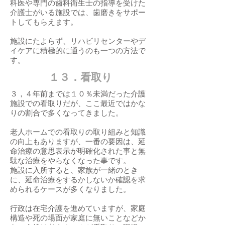
科医や専門の歯科衛生士の指導を受けた
介護士がいる施設では、歯磨きをサポー
トしてもらえます。
施設にたよらず、リハビリセンターやデ
イケアに積極的に通うのも一つの方法で
す。
​１３．看取り
３，４年前までは１０％未満だった介護
施設での看取りだが、ここ最近ではかな
りの割合で多くなってきました。
老人ホームでの看取りの取り組みと知識
の向上もありますが、一番の要因は、延
命治療の意思表示が明確化された事と無
駄な治療をやらなくなった事です。
施設に入所すると、家族が一緒のとき
に、延命治療をするかしないか確認を求
められるケースが多くなりました。
行政は在宅介護を進めていますが、家庭
構造や死の場面が家庭に無いことなどか