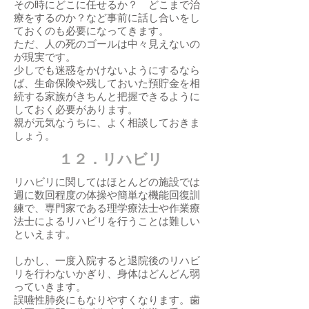
その時にどこに任せるか？ どこまで治
療をするのか？など事前に話し合いをし
ておくのも必要になってきます。
ただ、人の死のゴールは中々見えないの
が現実です。
少しでも迷惑をかけないようにするなら
ば、生命保険や残しておいた預貯金を相
続する家族がきちんと把握できるように
しておく必要があります。
親が元気なうちに、よく相談しておきま
しょう。
​１２．リハビリ
リハビリに関してはほとんどの施設では
週に数回程度の体操や簡単な機能回復訓
練で、専門家である理学療法士や作業療
法士によるリハビリを行うことは難しい
といえます。
しかし、一度入院すると退院後のリハビ
リを行わないかぎり、身体はどんどん弱
っていきます。
誤嚥性肺炎にもなりやすくなります。歯