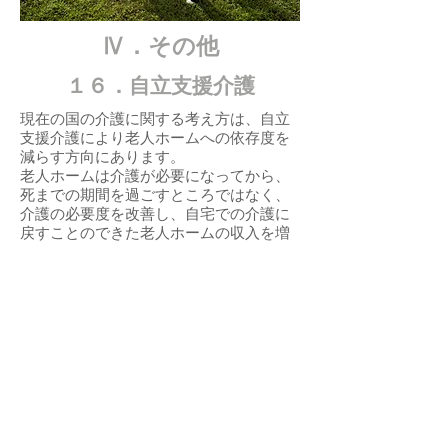
​Ⅳ．その他
１６．自立支援介護
現在の国の介護に関する考え方は、自立
支援介護により老人ホームへの依存度を
減らす方向にあります。
老人ホームは介護が必要になってから、
死までの期間を過ごすところではなく、
介護の必要度を改善し、自宅での介護に
戻すことのできた老人ホームの収入を増
やすように、国はしくみを変えていま
す。
自立支援介護とは、「水分摂取、栄養、
自然排便、運動」の重要性に着目し、ご
本人の体調を整え、活動性を上げること
で体力を回復し、意欲や活力を取り戻す
ことを基本精神とする自立を支える介護
です。「単なるお世話型の介護」から
「自立支援介護」へと大きく変わりつつ
あります。