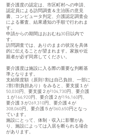
要介護度の認定は、市区町村への申請、
認定員による訪問調査＆主治医の意見
書、コンピュータ判定、介護認定調査会
による審査、結果通知の手順で行われま
す。
申請からの期間はおおむね30日以内で
す。
訪問調査では、ありのままの状況を具体
的に伝えることが望まれます。家族や近
親者が必ず同席してください。
要介護度は施設に入る際の重要な判断基
準となります。
​支給限度額（原則1割は自己負担、一部に
2割3割負担あり）をみると、要支援１が
50,030円、要支援２が104,730円、要介護
１が166,920円、要介護２が196,160円、
要介護３が269,310円、要介護４が
308,060円、要介護５が360,650円となっ
ています。
施設にとって、体制・収入に影響があ
り、施設によっては入居を断られる場合
があります。