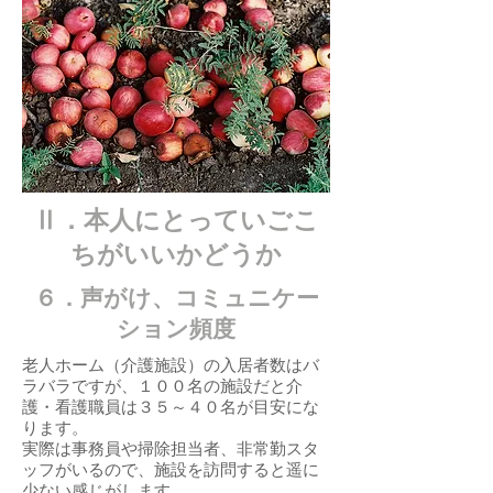
​Ⅱ．本人にとっていごこ
ちがいいかどうか
​６．声がけ、コミュニケー
ション頻度
老人ホーム（介護施設）の入居者数はバ
ラバラですが、１００名の施設だと介
護・看護職員は３５～４０名が目安にな
ります。
実際は事務員や掃除担当者、非常勤スタ
ッフがいるので、施設を訪問すると遥に
少ない感じがします。