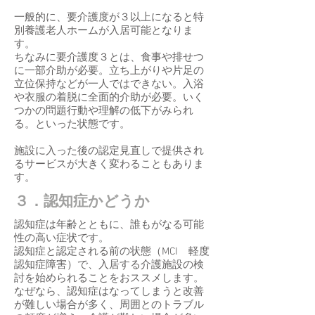
​一般的に、要介護度が３以上になると特
別養護老人ホームが入居可能となりま
す。
ちなみに要介護度３とは、食事や排せつ
に一部介助が必要。立ち上がりや片足の
立位保持などが一人ではできない。入浴
や衣服の着脱に全面的介助が必要。いく
つかの問題行動や理解の低下がみられ
る。といった状態です。
施設に入った後の認定見直しで提供され
るサービスが大きく変わることもありま
す。
３．認知症かどうか
認知症は年齢とともに、誰もがなる可能
性の高い症状です。
認知症と認定される前の状態（MCI 軽度
認知症障害）で、入居する介護施設の検
討を始められることをおススメします。
なぜなら、認知症はなってしまうと改善
が難しい場合が多く、周囲とのトラブル