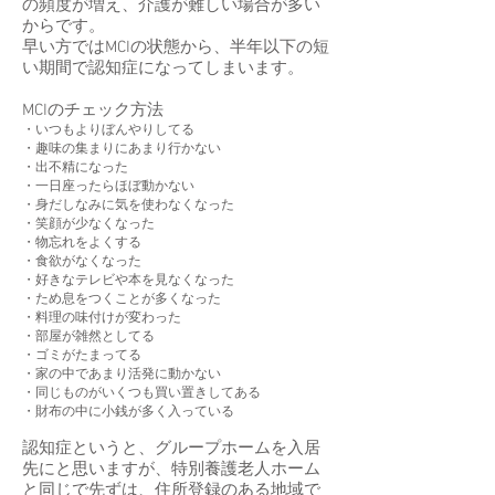
の頻度が増え、介護が難しい場合が多い
からです。
早い方ではMCIの状態から、半年以下の短
い期間で認知症になってしまいます。
MCIのチェック方法
・いつもよりぼんやりしてる
・趣味の集まりにあまり行かない
・出不精になった
・一日座ったらほぼ動かない
・身だしなみに気を使わなくなった
・笑顔が少なくなった
・物忘れをよくする
・食欲がなくなった
・好きなテレビや本を見なくなった
・ため息をつくことが多くなった
・料理の味付けが変わった
・部屋が雑然としてる
・ゴミがたまってる
・家の中であまり活発に動かない
・同じものがいくつも買い置きしてある
・財布の中に小銭が多く入っている
認知症というと、グループホームを入居
先にと思いますが、特別養護老人ホーム
と同じで先ずは、住所登録のある地域で