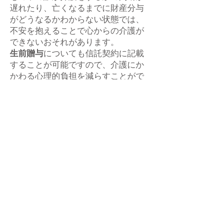
遅れたり、亡くなるまでに財産分与
がどうなるかわからない状態では、
不安を抱えることで心からの介護が
できないおそれがあります。
生前贈与
についても信託契約に記載
することが可能ですので、介護にか
かわる心理的負担を減らすことがで
きます。
１
．公正証書
家族信託はその効力を明確にするた
め、公証役場で公正証書を作成する
ことが必要となります。司法書士や
行政書士によって手続きが進められ
ることが多いです。
２
．登場人物
家族信託はその効力を明確にするた
め、公証役場で公正証書を作成する