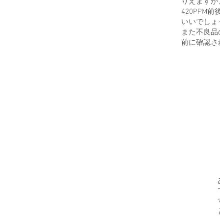
りえますが
420PP
いいでしょ
また不良品
前に確認さ