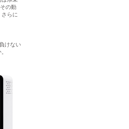
初は添乗
、その動
、さらに
に負けない
か。