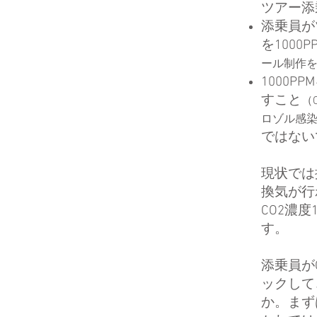
ツアー添
添乗員が
を100
ール制作
1000
すこと
（
ロゾル感染
ではない
現状では
換気が行
CO2濃
す。
添乗員が
ックして
か。まず