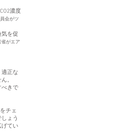
CO2濃度
員会がツ
換気を促
労省がエア
、適正な
せん。
すべきで
合をチェ
でしょう
広げてい