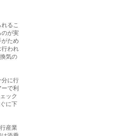
られるこ
るのが実
手がため
は行われ
制換気の
十分に行
アーで利
チェック
すぐに下
旅行産業