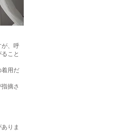
すが、呼
がること
の着用だ
が指摘さ
。
がありま