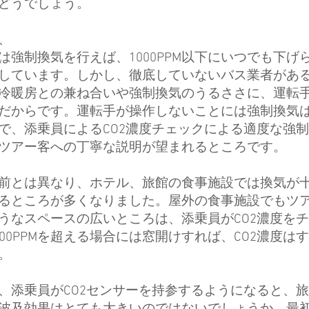
どうでしょう。
、
は強制換気を行えば、1000PPM以下にいつでも下げ
しています。しかし、
徹底していないバス業者があ
冷暖房との兼ね合いや強制換気のうるささに、運転
だからです。運転手が操作しないことには強制換気
で、添乗員によるCO2濃度チェックによる適度な強
ツアー客への丁寧な説明が望まれるところです。
前とは異なり、ホテル、旅館の食事施設では換気が
るところが多くなりました。屋外の食事施設でもツ
うなスペースの広いところは、添乗員がCO2濃度を
000PPMを超える場合には窓開けすれば、CO2濃度は
。
、添乗員がCO2センサーを持参するようになると、