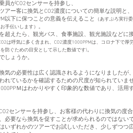
乗員がCO2センサーを持参し、
ツアー客に換気とCO2濃度についての簡単な説明と、
0PPM以下に保つことの意義を伝えること
（あすぷろ実行委
。
をお手伝いします）
PPMを超えたら、観光バス、食事施設、観光施設などに
CO2は呼気に多く含まれ、CO2濃度1000PPMは、コロナ下で厚
。
を防ぐための目安として示した数値です)
でしょうか。
換気の必要性は広く認識されるようになりましたが
われているかを確認するための尺度が知られていま
度1000PPＭはわかりやすく印象的な数値であり、活用
CO2センサーを持参し、お客様の代わりに換気の度
、必要なら換気を促すことが求められるのではない
はいずれかのツアーでお試しいただき、少しずつつ