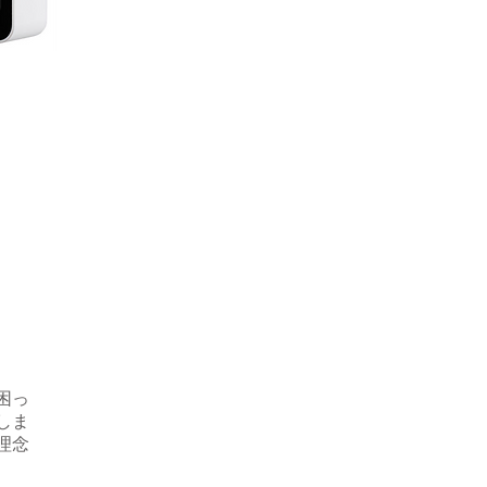
困っ
しま
理念