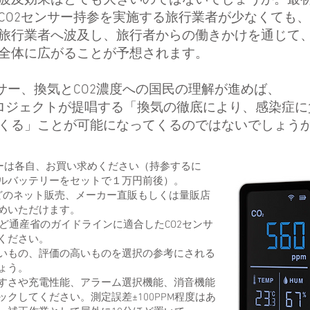
波及効果はとても大きいのではないでしょうか。最
CO2センサー持参を実施する旅行業者が少なくても
旅行業者へ波及し、旅行者からの働きかけを通じて
全体に広がることが予想されます。
ンサー、換気とCO2濃度への国民の理解が進めば、
nプロジェクトが提唱する「換気の徹底により、感染症
くる」ことが可能になってくるのではないでしょう
サーは各自、お買い求めください（持参するに
ルバッテリーをセットで１万円前後）。
nなどのネット販売、メーカー直販もしくは量販店
めいただけます。
式など通産省のガイドラインに適合したCO2センサ
ください。
いもの、評価の高いものを選択の参考にされる
ょう。
すさや充電性能、アラーム選択機能、消音機能
ックしてください。測定誤差±100PPM程度はあ