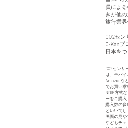
全体への
員による
きが他の
旅行業界
CO2セ
C-Ka
日本をつ
CO2セン
は、モバイ
Amazo
でお買い求
NDIR方
ーをご購入
購入数の多
といいでし
画面の見や
などもチェ