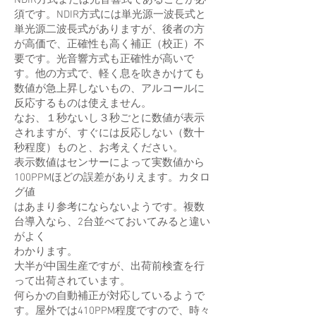
NDIR方式または光音響式であることが必
須です。NDIR方式には単光源一波長式と
単光源二波長式がありますが、後者の方
が高価で、正確性も高く補正（校正）不
要です。光音響方式も正確性が高いで
す。他の方式で、軽く息を吹きかけても
数値が急上昇しないもの、アルコールに
反応するものは使えません。
なお、１秒ないし３秒ごとに数値が表示
されますが、すぐには反応しない（数十
秒程度）ものと、お考えください。
表示数値はセンサーによって実数値から
100PPMほどの誤差がありえます。カタロ
グ値
はあまり参考にならないようです。複数
台導入なら、2台並べておいてみると違い
がよく
わかります。
大半が中国生産ですが、出荷前検査を行
って出荷されています。
何らかの自動補正が対応しているようで
す。屋外では410PPM程度ですので、時々