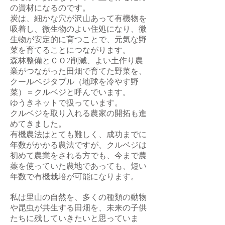
の資材になるのです。
炭は、細かな穴が沢山あって有機物を
吸着し、微生物のよい住処になり、微
生物が安定的に育つことで、元気な野
菜を育てることにつながります。
森林整備とＣＯ2削減、よい土作り農
業がつながった田畑で育てた野菜を、
クールベジタブル（地球を冷やす野
菜）＝クルベジと呼んでいます。
ゆうきネットで扱っています。
クルベジを取り入れる農家の開拓も進
めてきました。
​有機農法はとても難しく、成功までに
年数がかかる農法ですが、クルベジは
初めて農業をされる方でも、今まで農
薬を使っていた農地であっても、短い
年数で有機栽培が可能になります。
私は里山の自然を、多くの種類の動物
や昆虫が共生する田畑を、未来の子供
たちに残していきたいと思っていま