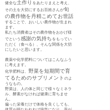
土作り
健全な
をあたりまえと考え、
旬
その土を大切にするお百姓さんが
の農作物を丹精こめてお世話
することで、おいしい農作物が生まれ
ます。
私たち消費者はその農作物をおかげ様
感謝の気持ち
でという
をもってい
ただく（食べる）、そんな関係を大切
にしたいと思います。
農薬や化学肥料についてはこんなふう
に考えます。
野菜を短期間で育
化学肥料は、
てるためのサプリメント
のよ
うなもの。
野菜は、人の体と同じで様々なミネラ
ル、酵素がなければ健康に育ちませ
ん。
偏った栄養だけで体格を良くしても、
体質が損なわれれば病気になり、薬が