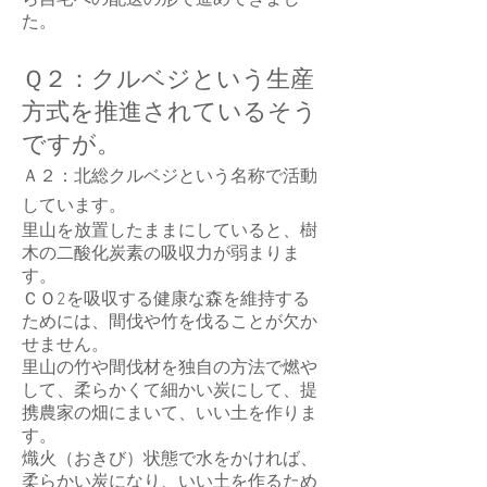
ら自宅への配送の形で進めてきまし
た。
Ｑ２：クルベジという生産
方式を推進されているそう
ですが。
Ａ２：北総クルベジという名称で活動
しています。
里山を放置したままにしていると、樹
木の二酸化炭素の吸収力が弱まりま
す。
ＣＯ2を吸収する健康な森を維持する
ためには、間伐や竹を伐ることが欠か
せません。
里山の竹や間伐材を独自の方法で燃や
して、柔らかくて細かい炭にして、提
携農家の畑にまいて、いい土を作りま
す。
熾火（おきび）状態で水をかければ、
柔らかい炭になり、いい土を作るため