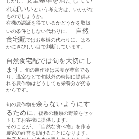
安全基準を満たしてい
しかし、
ればいい
という考え方は、いかがな
ものでしょうか。
有機の認証を得ているかどうかを取扱
自然
いの条件としない代わりに、
食宅配
ではお客様の代わりに、はる
かにきびしい目で判断しています。
自然食宅配では旬を大切にし
ます
。旬の農作物は栄養が豊富であ
り、温室などで旬以外の時期に提供さ
れる農作物はどうしても栄養分が劣る
からです。
余らないようにす
旬の農作物を
るために
、複数の種類の野菜をセッ
トしてお客様に提供します。
そのことが、「自然な食べ物」を作る
農家の経営を助けることになります。