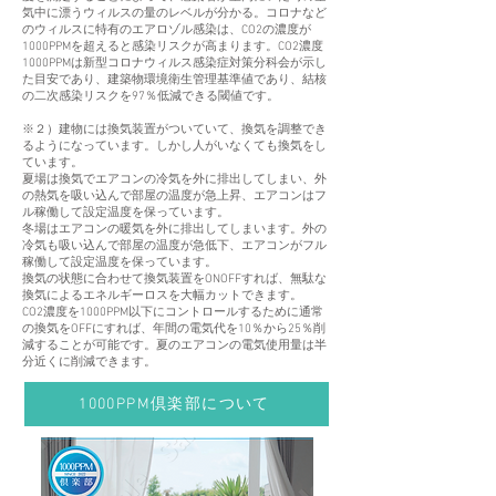
気中に漂うウィルスの量のレベルが分かる。コロナなど
のウィルスに特有のエアロゾル感染は、CO2の濃度が
1000PPMを超えると感染リスクが高まります。CO2濃度
1000PPMは新型コロナウィルス感染症対策分科会が示し
た目安であり、建築物環境衛生管理基準値であり、結核
の二次感染リスクを97％低減できる閾値です。
※２）建物には換気装置がついていて、換気を調整でき
るようになっています。しかし人がいなくても換気をし
ています。
夏場は換気でエアコンの冷気を外に排出してしまい、外
の熱気を吸い込んで部屋の温度が急上昇、エアコンはフ
ル稼働して設定温度を保っています。
冬場はエアコンの暖気を外に排出してしまいます。外の
冷気も吸い込んで部屋の温度が急低下、エアコンがフル
稼働して設定温度を保っています。
換気の状態に合わせて換気装置をONOFFすれば、無駄な
換気によるエネルギーロスを大幅カットできます。
CO2濃度を1000PPM以下にコントロールするために通常
の換気をOFFにすれば、年間の電気代を10％から25％削
減することが可能です。夏のエアコンの電気使用量は半
分近くに削減できます。
1000PPM倶楽部について