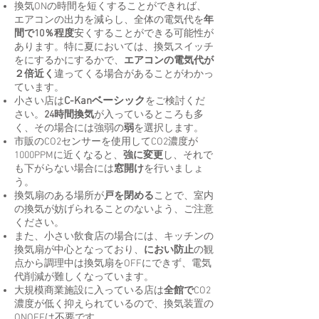
換気ONの時間を短くすることができれば、
エアコンの出力を減らし、全体の電気代を
年
間で10％程度
安くすることができる可能性が
あります。特に夏においては、換気スイッチ
をにするかにするかで、
エアコンの電気代が
２倍近く
違ってくる場合があることがわかっ
ています。
C-Kanベーシック
小さい店は
をご検討くだ
さい。
24時間換気
が入っているところも多
く、その場合には強弱の
弱
を選択します。
市販のCO2センサーを使用してCO2濃度が
1000PPMに近くなると、
強に変更
し、それで
も下がらない場合には
窓開け
を行いましょ
う。
換気扇のある場所が
戸を閉める
ことで、室内
の換気が妨げられることのないよう、ご注意
ください。
また、小さい飲食店の場合には、キッチンの
換気扇が中心となっており、
におい防止
の観
点から調理中は換気扇をOFFにできず、電気
代削減が難しくなっています。
大規模商業施設に入っている店は
全館で
CO2
濃度が低く抑えられているので、換気装置の
ONOFFは不要です。