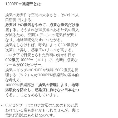
1000PPM倶楽部とは
換気の必要性は空間の大きさと、その中の人
口密度で決まる。
必要以上の換気をやめて、必要な換気だけ徹
底する。
そうすれば温度差のある外気の流入
が減るため、空調(エアコン)の電気代が安く
なり、地球温暖化防止につながる。
換気をしなければ、呼気によってCO2濃度が
次第に上昇し、感染症のリスクが高まる。
コロナ下で目安とされた判断の分かれ目が
CO2濃度1000PPM
（※１）
で、判断に必要な
ツールが
CO2センサー
。
換気スイッチのONOFFや強弱でCO2濃度を管
理する（※２）のが1000PPM倶楽部の基本的
な考え方。
1000PPM倶楽部は「
換気の管理により、地球
温暖化を防止し、感染症に負けない日本をつ
くる。
」ことをめざしています。
CO2センサーはコロナ対応のためのものと思
われている店も多いかもしれませんが、実は
電気代削減にも有効なのです。