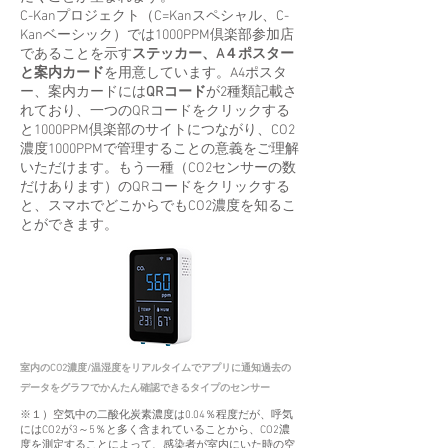
C-Kanプロジェクト（C=Kanスペシャル、C-
Kanベーシック）では1000PPM倶楽部参加店
であることを示す
ステッカー、A４ポスター
と案内カード
を用意しています。A4ポスタ
ー、案内カードには
QRコード
が2種類記載さ
れており、一つのQRコードをクリックする
と1000PPM倶楽部のサイトにつながり、CO2
濃度1000PPMで管理することの意義をご理解
いただけます。もう一種（CO2センサーの数
だけあります）のQRコードをクリックする
と、スマホでどこからでもCO2濃度を知るこ
とができます。
室内のCO2濃度/温湿度をリアルタイムでアプリに通知
過去の
データをグラフでかんたん確認できるタイプのセンサー
※１）空気中の二酸化炭素濃度は0.04％程度だが、呼気
にはCO2が3～5％と多く含まれていることから、CO2濃
度を測定することによって、感染者が室内にいた時の空