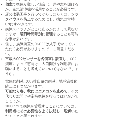
個室
で換気が難しい場合は、戸や窓を開ける
か、空気清浄機を活用することが必要です。
店の改装工事を行ってからしばらくは、
シッ
クハウス
を防止するためにも、換気は常時
ONにすべきです。
換気スイッチがどこにあるかによって異なり
ますが、
曜日時間帯別に管理
することも可能
な事が多いです。
但し、換気装置のONOFFは
人手で
やってい
ただく必要がありますので、ご留意くださ
い。
市販のCO2センサーを各個室に設置
し、CO2
濃度によって窓開け、入口開けを利用者にお
願いすることも考えていいのではないでしょ
うか。
電気代削減はCO2排出量の削減、地球温暖化
防止にもつながります。
可能なら春、秋にはエアコンを止めて
、その
代わり窓開けや常時換気を行ってはいかがで
しょうか。
1000PPMで換気を管理することについては、
利用者にその必要性をよく説明し、理解
いた
だくことが望まれます。